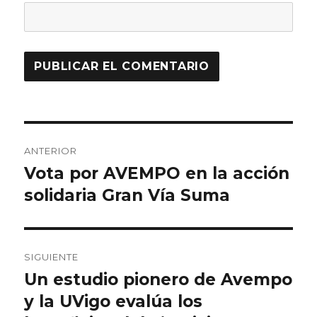
Navegación
ANTERIOR
de
Vota por AVEMPO en la acción
Entrada
anterior:
solidaria Gran Vía Suma
entradas
SIGUIENTE
Un estudio pionero de Avempo
Entrada
siguiente:
y la UVigo evalúa los