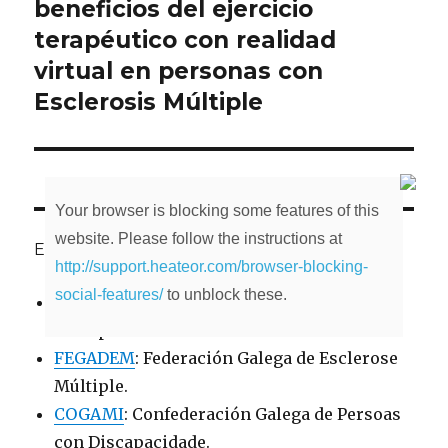
beneficios del ejercicio
terapéutico con realidad
virtual en personas con
Esclerosis Múltiple
Your browser is blocking some features of this
website. Please follow the instructions at
ENLACES DE INTERÉS
http://support.heateor.com/browser-blocking-
social-features/
to unblock these.
AEDEM
: Asociación Española de Escleroris
Múltiple.
FEGADEM
: Federación Galega de Esclerose
Múltiple.
COGAMI
: Confederación Galega de Persoas
con Discapacidade.