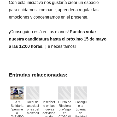
Con esta iniciativa nos gustaría crear un espacio
para cuidarnos, compartir, aprender a regular las
emociones y concentrarnos en el presente.
¡Conseguirlo está en tus manos!
Puedes votar
nuestra candidatura hasta el próximo 15 de mayo
a las 12:00 horas
. ¡Te necesitamos!
Entradas relaccionadas:
La 'X
local de
Inscríbet
Curso de
Consigu
Solidaria
asociaci
e en las
Risotera
e la
' permite
ones del
nuevas
pia-Vigo
Lotería
a
Meixoeir
actividad
en
de
AVEMPO
o.
es de
COGAMI
Navidad