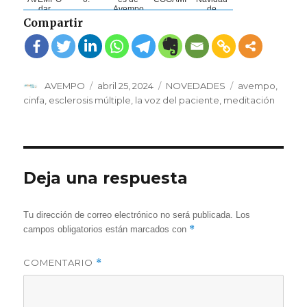
dar
Avempo
de
continuid
junto a
AVEMPO
Compartir
ad al
Máis que
2022
servicio
Auga:
de
Zumba y
Fisiotera
AquaFla
pia para
sh Bike
persona
Autor
Publicado
Categorías
Etiquetas
AVEMPO
abril 25, 2024
NOVEDADES
avempo
,
s con
Escl...
el
cinfa
,
esclerosis múltiple
,
la voz del paciente
,
meditación
Deja una respuesta
Tu dirección de correo electrónico no será publicada.
Los
*
campos obligatorios están marcados con
COMENTARIO
*