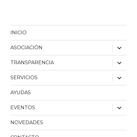
INICIO
expande
ASOCIACIÓN
el
menú
inferior
expande
TRANSPARENCIA
el
menú
inferior
expande
SERVICIOS
el
menú
inferior
AYUDAS
expande
EVENTOS
el
menú
inferior
NOVEDADES