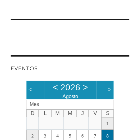
EVENTOS
<
2026
>
<
>
Agosto
Mes
D
L
M
M
J
V
S
1
2
3
4
5
6
7
8