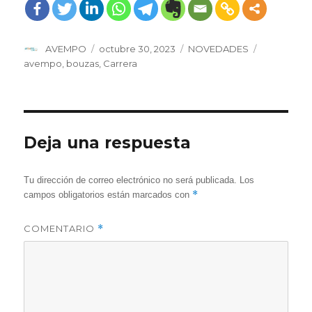
naria:
ón de
ad en la
AVEMPO
XIII
Carrera
Solidaria
por la
Autor
Publicado
Categorías
Etiquetas
AVEMPO
octubre 30, 2023
NOVEDADES
Esclerosi
...
el
avempo
,
bouzas
,
Carrera
Deja una respuesta
Tu dirección de correo electrónico no será publicada.
Los
*
campos obligatorios están marcados con
COMENTARIO
*