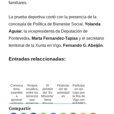
familiares.
La prueba deportiva contó con la presencia de la
concejala de Política de Bienestar Social,
Yolanda
Aguiar
, la vicepresidenta da Deputación de
Pontevedra,
Marta Fernandez-Tapias
y el secretario
territorial de la Xunta en Vigo,
Fernando G. Abeijón
.
Entradas relaccionadas:
Convoca
Terapia
El
Finalizac
Participa
toria
acuática,
pelotón
ión de
en las
asamble
entre los
del ‘Eu
actividad
rutas por
a
servicios
Móvome’
es
la Ría de
general
que
llena
Vigo con
ordinaria
Amencer
Bouzas
AVEMPO
y
pondrá a
de
Compartir
extraordi
disposici
solidarid