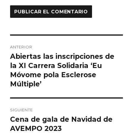
Navegación
ANTERIOR
de
Abiertas las inscripciones de
Entrada
anterior:
la XI Carrera Solidaria ‘Eu
entradas
Móvome pola Esclerose
Múltiple’
SIGUIENTE
Cena de gala de Navidad de
Entrada
siguiente:
AVEMPO 2023