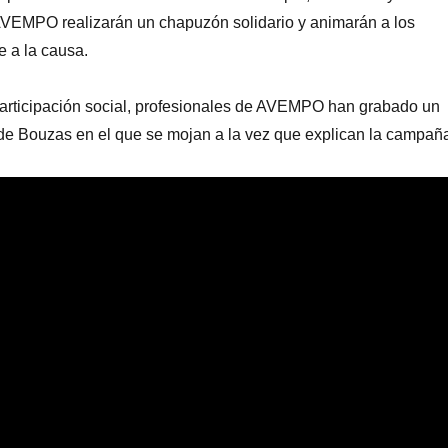
AVEMPO realizarán un chapuzón solidario y animarán a los
e a la causa.
participación social, profesionales de AVEMPO han grabado un
 de Bouzas en el que se mojan a la vez que explican la campañ