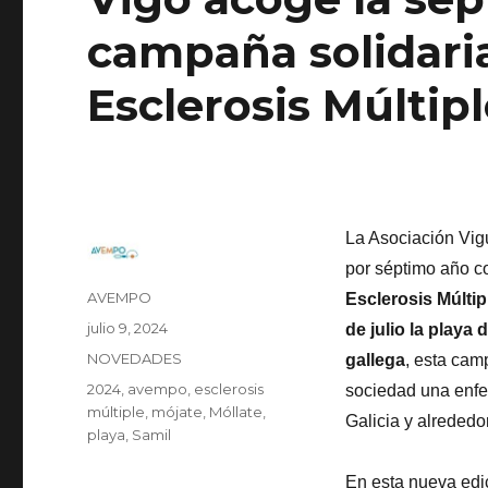
campaña solidaria
Esclerosis Múltipl
La Asociación Vig
por séptimo año c
Autor
AVEMPO
Esclerosis Múltip
Publicado
julio 9, 2024
de julio la playa 
el
Categorías
NOVEDADES
gallega
, esta cam
Etiquetas
2024
,
avempo
,
esclerosis
sociedad una enfe
múltiple
,
mójate
,
Móllate
,
Galicia y alreded
playa
,
Samil
En esta nueva edic