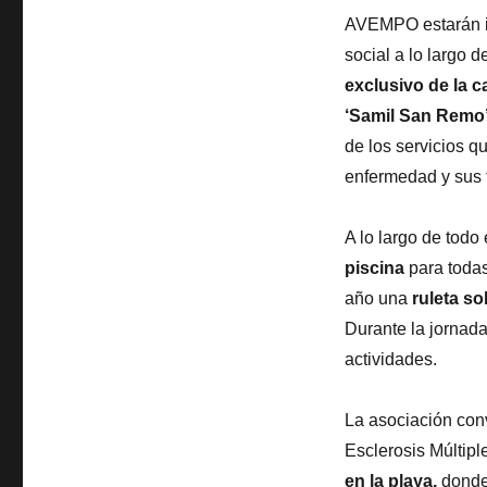
AVEMPO estarán in
social a lo largo d
exclusivo de la c
‘Samil San Remo
de los servicios 
enfermedad y sus f
A lo largo de todo
piscina
para todas
año una
ruleta so
Durante la jornada
actividades.
La asociación con
Esclerosis Múltipl
en la playa,
donde