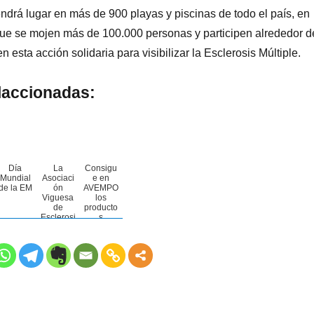
 tendrá lugar en más de 900 playas y piscinas de todo el país, en
que se mojen más de 100.000 personas y participen alrededor d
n esta acción solidaria para visibilizar la Esclerosis Múltiple.
laccionadas:
Día
La
Consigu
Mundial
Asociaci
e en
de la EM
ón
AVEMPO
Viguesa
los
de
producto
Esclerosi
s
s
solidario
Múltiple
s del
cumple
'Móllate'
25 años
2024 por
la
Esclerosi
s
Múltiple