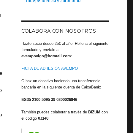
independencia y autonomía
g
COLABORA CON NOSOTROS
Hazte socio desde 25€ al año. Rellena el siguiente
formulario y envíalo a
avempovigo@hotmail.com
:
FICHA DE ADHESIÓN AVEMPO
te
O haz un donativo haciendo una transferencia
bancaria en la siguiente cuenta de CaixaBank:
s
ES35 2100 5095 39 0200026946
También puedes colaborar a través de
BIZUM
con
a
el código
03140