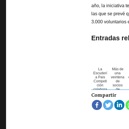
año, la iniciativa
las que se prevé 
3.000 voluntarios e
Entradas re
La
Más de
Escuderí
una
a Pais
veintena
Competi
de
ción
socios
colabora
de
con
AVEMPO
Compartir
AVEMPO
disfrutan
en su 25
dos
aniversa
jornadas
rio
en la
Estación
de Esquí
de
Manzan