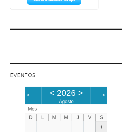
EVENTOS
<
2026
>
<
>
Agosto
Mes
D
L
M
M
J
V
S
1