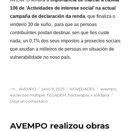
106 de ‘Actividades de interese social’ na actual
campaña de declaración da renda
, que finaliza o
vindeiro 30 de xuño,. para que as persoas
contribuíntes poidan destinar, sen que lles custe
nada, un 0,7% dos seus impostos a proxectos sociais
que axudan a milleiros de persoas en situación de
vulnerabilidade no noso país.
Autor
Publicado
Categorías
Etiquetas
AVEMPO
junio 9, 2025
NOVEDADES
avempo
,
el
esclerosis múltiple
,
FEGADEM
,
fisioterapia
,
x solidaria
en
Deja un comentario
40
persoas
con
AVEMPO realizou obras
Esclerose