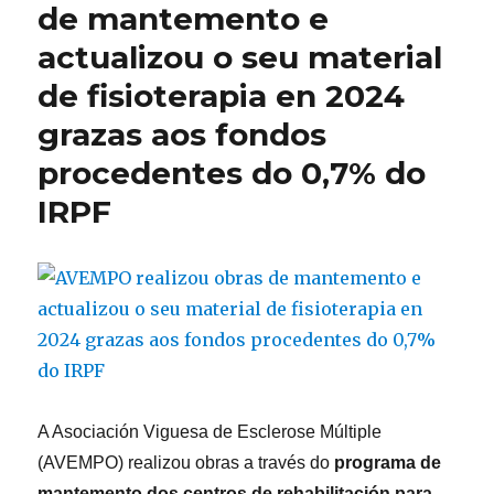
Múltiple
de mantemento e
beneficiaranse
actualizou o seu material
do
servizo
de fisioterapia en 2024
de
fisioterapia
grazas aos fondos
de
procedentes do 0,7% do
AVEMPO
ata
IRPF
finais
de
ano
grazas
á
‘X
Solidaria’
A Asociación Viguesa de Esclerose Múltiple
(AVEMPO) realizou obras a través do
programa de
mantemento dos centros de rehabilitación para