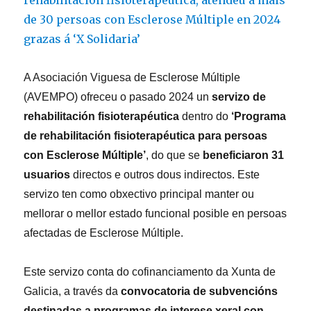
do
0,7%
do
IRPF
A Asociación Viguesa de Esclerose Múltiple
(AVEMPO) ofreceu o pasado 2024 un
servizo de
rehabilitación fisioterapéutica
dentro do
‘Programa
de rehabilitación fisioterapéutica para persoas
con Esclerose Múltiple’
, do que se
beneficiaron 31
usuarios
directos e outros dous indirectos. Este
servizo ten como obxectivo principal manter ou
mellorar o mellor estado funcional posible en persoas
afectadas de Esclerose Múltiple.
Este servizo conta do cofinanciamento da Xunta de
Galicia, a través da
convocatoria de subvencións
destinadas a programas de interese xeral con