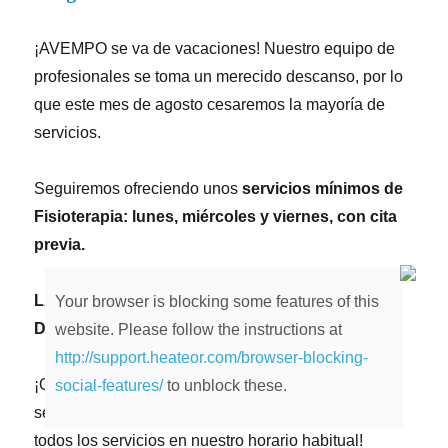
¡AVEMPO se va de vacaciones! Nuestro equipo de
profesionales se toma un merecido descanso, por lo
que este mes de agosto cesaremos la mayoría de
servicios.
Seguiremos ofreciendo unos
servicios mínimos de
Fisioterapia: lunes, miércoles y viernes, con cita
previa.
LA ASOCIACIÓN PERMANECERÁ CERRADA
Your browser is blocking some features of this
DEL 12 AL 16 DE AGOSTO
website. Please follow the instructions at
http://support.heateor.com/browser-blocking-
¡Que tengáis un muy feliz verano! ¡Nos vemos en
social-features/
to unblock these.
septiembre con las pilas recargadas, retomando
todos los servicios en nuestro horario habitual!