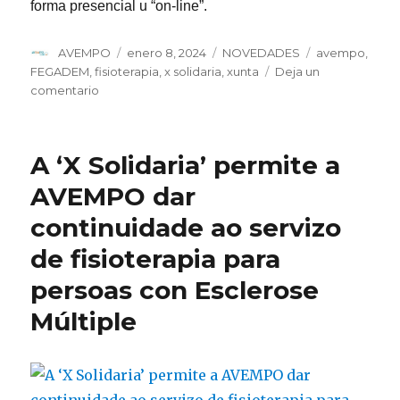
forma presencial u “on-line”.
Autor
Publicado
Categorías
Etiquetas
AVEMPO
enero 8, 2024
NOVEDADES
avempo
,
el
FEGADEM
,
fisioterapia
,
x solidaria
,
xunta
Deja un
en
comentario
Casi
40
personas
A ‘X Solidaria’ permite a
con
Esclerosis
AVEMPO dar
Múltiple
continuidade ao servizo
se
beneficiaron
de fisioterapia para
en
2023
persoas con Esclerose
de
Múltiple
fisioterapia
en
AVEMPO
gracias
a