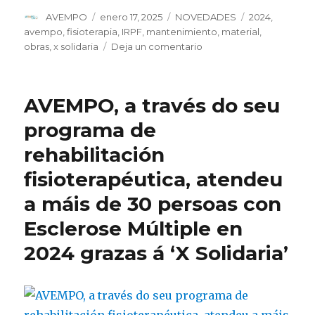
Autor
Publicado
Categorías
Etiquetas
AVEMPO
enero 17, 2025
NOVEDADES
2024
,
el
avempo
,
fisioterapia
,
IRPF
,
mantenimiento
,
material
,
en
obras
,
x solidaria
Deja un comentario
AVEMPO
realizou
obras
AVEMPO, a través do seu
de
mantemento
programa de
e
rehabilitación
actualizou
o
fisioterapéutica, atendeu
seu
material
a máis de 30 persoas con
de
Esclerose Múltiple en
fisioterapia
en
2024 grazas á ‘X Solidaria’
2024
grazas
aos
fondos
procedentes