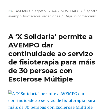
Autor
Publicado
Categorías
Etiquetas
AVEMPO
agosto 1, 2024
NOVEDADES
agosto
,
el
en
avempo
,
fisioterapia
,
vacaciones
Deja un comentario
Servicio
mínimo
de
A ‘X Solidaria’ permite a
fisioter
en
AVEMPO dar
el
continuidade ao servizo
mes
de
de fisioterapia para máis
agosto
de 30 persoas con
Esclerose Múltiple