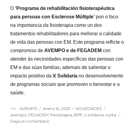
O
‘Programa de rehabilitación fisioterapéutica
para persoas con Esclerose Múltiple’
pon o foco
na importancia da fisioterapia como un dos
tratamentos rehabilitadores para mellorar a calidade
de vida das persoas con EM. Este programa reflicte o
compromiso de
AVEMPO e de FEGADEM
con
atender ás necesidades específicas das persoas con
EM e das súas familias, ademais de salientar o
impacto positivo da
X Solidaria
no desenvolvemento
de programas sociais que promoven o benestar e a
saúde.
Autor
Publicado
Categorías
Etiquetas
AVEMPO
enero 14, 2025
NOVEDADES
el
avempo
,
FEGADEM
,
fisioterapia
,
IRPF
,
x solidaria
,
xunta
en
Deja un comentario
AVEMPO,
a