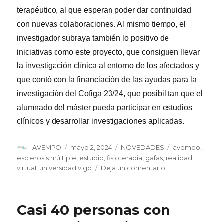
terapéutico, al que esperan poder dar continuidad
con nuevas colaboraciones. Al mismo tiempo, el
investigador subraya también lo positivo de
iniciativas como este proyecto, que consiguen llevar
la investigación clínica al entorno de los afectados y
que contó con la financiación de las ayudas para la
investigación del Cofiga 23/24, que posibilitan que el
alumnado del máster pueda participar en estudios
clínicos y desarrollar investigaciones aplicadas.
Autor
Publicado
Categorías
Etiquetas
AVEMPO
mayo 2, 2024
NOVEDADES
avempo
,
el
esclerosis múltiple
,
estudio
,
fisioterapia
,
gafas
,
realidad
en
virtual
,
universidad vigo
Deja un comentario
Un
estudio
pionero
Casi 40 personas con
de
Avempo