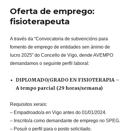
través
Oferta de emprego:
do
seu
fisioterapeuta
programa
de
rehabilitación
A través da “Convocatoria de subvencións para
fisioterapéutica,
fomento de emprego de entidades sen ánimo de
atendeu
a
lucro 2025” do Concello de Vigo, dende AVEMPO
máis
demandamos o seguinte perfil laboral:
de
30
persoas
DIPLOMADO/GRADO EN FISIOTERAPIA –
con
A tempo parcial (29 horas/semana)
Esclerose
Múltiple
en
Requisitos xerais:
2024
– Empadroado/a en Vigo antes do 01/01/2024.
grazas
– Inscrito/a como demandante de emprego no SPEG.
á
‘X
– Posuír o perfil para o posto solicitado.