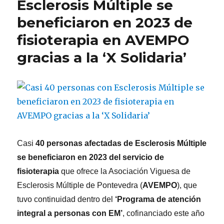
Esclerosis Múltiple se
y
beneficiaron en 2023 de
la
UVigo
fisioterapia en AVEMPO
evalúa
los
gracias a la ‘X Solidaria’
beneficios
del
ejercicio
terapéutico
con
realidad
virtual
en
Casi
40 personas afectadas de Esclerosis Múltiple
personas
con
se beneficiaron en 2023 del servicio de
Esclerosis
fisioterapia
que ofrece la Asociación Viguesa de
Múltiple
Esclerosis Múltiple de Pontevedra (
AVEMPO
), que
tuvo continuidad dentro del
‘Programa de atención
integral a personas con EM’
, cofinanciado este año