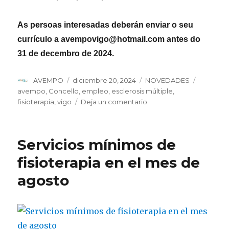
Solidaria’
As persoas interesadas deberán enviar o seu
currículo a avempovigo@hotmail.com antes do
31 de decembro de 2024.
Autor
Publicado
Categorías
Etiqueta
AVEMPO
diciembre 20, 2024
NOVEDADES
el
avempo
,
Concello
,
empleo
,
esclerosis múltiple
,
en
fisioterapia
,
vigo
Deja un comentario
Oferta
de
emprego:
Servicios mínimos de
fisioterapeuta
fisioterapia en el mes de
agosto