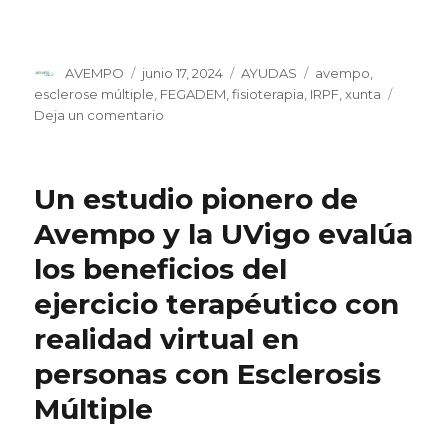
Autor
Publicado
Categorías
Etiquetas
AVEMPO
junio 17, 2024
AYUDAS
avempo
,
el
esclerose múltiple
,
FEGADEM
,
fisioterapia
,
IRPF
,
xunta
en
Deja un comentario
A
‘X
Solidaria’
Un estudio pionero de
permite
a
Avempo y la UVigo evalúa
AVEMPO
los beneficios del
dar
continuidade
ejercicio terapéutico con
ao
servizo
realidad virtual en
de
personas con Esclerosis
fisioterapia
para
Múltiple
máis
de