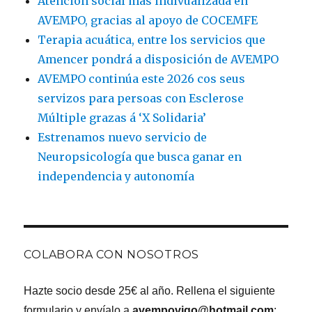
Atención social más indivualizada en
Múltiple
AVEMPO, gracias al apoyo de COCEMFE
Terapia acuática, entre los servicios que
Amencer pondrá a disposición de AVEMPO
AVEMPO continúa este 2026 cos seus
servizos para persoas con Esclerose
Múltiple grazas á ‘X Solidaria’
Estrenamos nuevo servicio de
Neuropsicología que busca ganar en
independencia y autonomía
COLABORA CON NOSOTROS
Hazte socio desde 25€ al año. Rellena el siguiente
formulario y envíalo a
avempovigo@hotmail.com
: