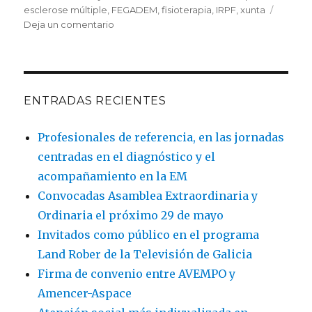
el
esclerose múltiple
,
FEGADEM
,
fisioterapia
,
IRPF
,
xunta
en
Deja un comentario
A
‘X
Solidaria’
permite
a
ENTRADAS RECIENTES
AVEMPO
dar
Profesionales de referencia, en las jornadas
continuidade
centradas en el diagnóstico y el
ao
servizo
acompañamiento en la EM
de
Convocadas Asamblea Extraordinaria y
fisioterapia
Ordinaria el próximo 29 de mayo
para
máis
Invitados como público en el programa
de
Land Rober de la Televisión de Galicia
30
Firma de convenio entre AVEMPO y
persoas
con
Amencer-Aspace
Esclerose