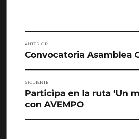
Navegación
ANTERIOR
de
Convocatoria Asamblea G
Entrada
anterior:
entradas
SIGUIENTE
Participa en la ruta ‘Un 
Entrada
siguiente:
con AVEMPO