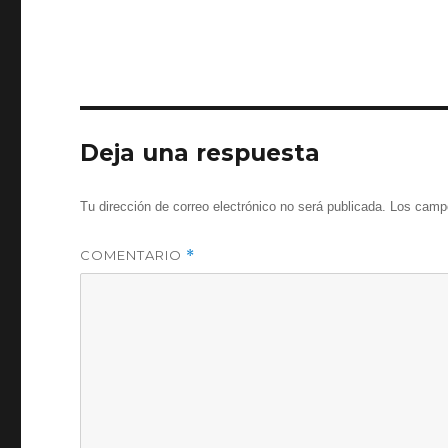
la
ia para
Deputaci
persoas
ón
con
Escler...
Deja una respuesta
Tu dirección de correo electrónico no será publicada.
Los campo
COMENTARIO
*