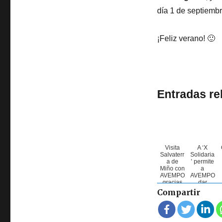
día 1 de septiembr
¡Feliz verano! 🙂
Entradas re
Visita
A ‘X
Salvaterr
Solidaria
a de
’ permite
Miño con
a
AVEMPO
AVEMPO
gracias
dar
al
continuid
Compartir
program
ade ao
a
servizo
‘+Conviv
de
encia' de
fisioterap