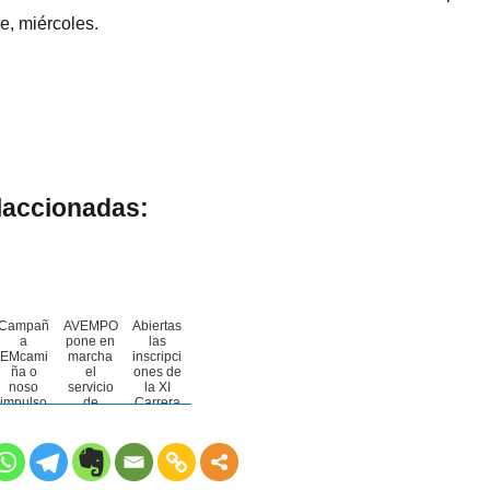
e, miércoles.
laccionadas:
Campañ
AVEMPO
Abiertas
a
pone en
las
EMcami
marcha
inscripci
ña o
el
ones de
noso
servicio
la XI
impulso
de
Carrera
Terapia
Solidaria
Ocupaci
‘Eu
onal
Móvome
para
pola
persona
Escleros