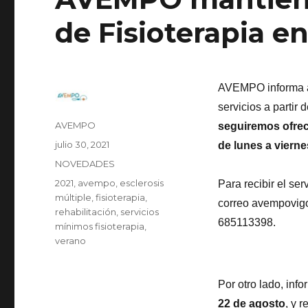
de Fisioterapia e
AVEMPO informa a 
servicios a partir
Autor
AVEMPO
seguiremos ofrec
Publicado
julio 30, 2021
de lunes a vierne
el
Categorías
NOVEDADES
Etiquetas
2021
,
avempo
,
esclerosis
Para recibir el ser
múltiple
,
fisioterapia
,
correo avempovig
rehabilitación
,
servicios
685113398.
mínimos fisioterapia
,
verano
Por otro lado, in
22 de agosto
, y 