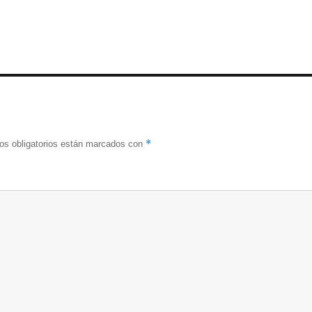
s con
e
Esclerosi
Múltiple’
s
Múltiple
graci...
*
s obligatorios están marcados con