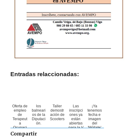
Entradas relaccionadas:
Oferta de
los
Taller
Las
¡Ya
empleo
balneari
demostr
inscripci
tenemos
de
os de la
ación de
ones ya
fecha e
Terapeut
Diputaci
Scooters
están
imagen
a
ón.
abiertas
del
Ocupaci
para la V
'Móllate'
onal en
Carrera
2025 por
Compartir
la
por la
la