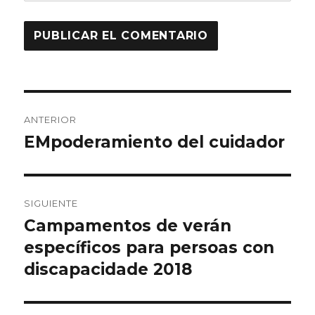
Navegación
ANTERIOR
de
EMpoderamiento del cuidador
Entrada
anterior:
entradas
SIGUIENTE
Campamentos de verán
Entrada
siguiente:
específicos para persoas con
discapacidade 2018