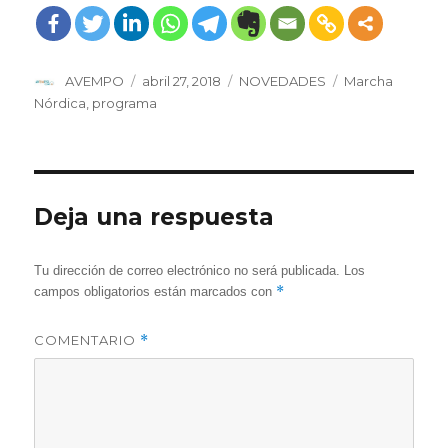
Asociaci
Esclerosi
Esclerosi
ón
s
s
Viguesa
Múltiple
Múltiple!
de
Esclerosi
Autor
Publicado
Categorías
Etiquetas
AVEMPO
abril 27, 2018
NOVEDADES
Marcha
s
Múltiple
el
Nórdica
,
programa
Deja una respuesta
Tu dirección de correo electrónico no será publicada.
Los
*
campos obligatorios están marcados con
COMENTARIO
*