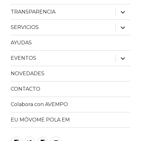
menú
inferior
expande
TRANSPARENCIA
el
menú
inferior
expande
SERVICIOS
el
menú
inferior
AYUDAS
expande
EVENTOS
el
menú
inferior
NOVEDADES
CONTACTO
Colabora con AVEMPO
EU MÓVOME POLA EM
Facebook
Twitter
Instagram
YouTube