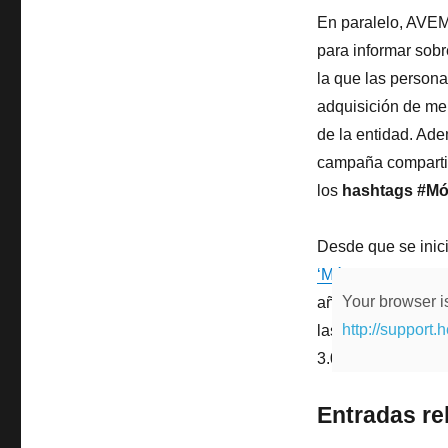
En paralelo, AVEM
para informar sobr
la que las persona
adquisición de me
de la entidad. Ade
campaña compartie
los
hashtags #Mó
Desde que se inic
‘Mójate por la Escl
Your browser is
año, la iniciativa
http://support.
las que se prevé 
3.000 voluntarios e
Entradas re