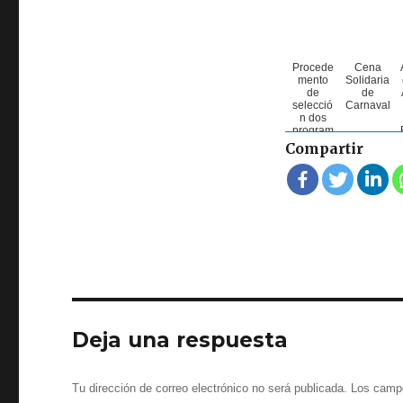
Procede
Cena
mento
Solidaria
de
de
selecció
Carnaval
n dos
program
as de
Compartir
coopera
ción
coas
entidade
s sen
ánimo
de lucro
2021
Deja una respuesta
Tu dirección de correo electrónico no será publicada.
Los campo