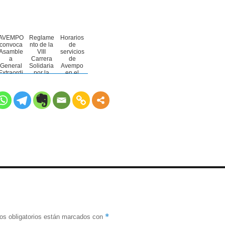
AVEMPO
Reglame
Horarios
convoca
nto de la
de
Asamble
VIII
servicios
a
Carrera
de
General
Solidaria
Avempo
Extraordi
por la
en el
naria
Esclerosi
mes de
2025
s
agosto
para la
Múltiple -
elección
VIRTUA
de
L
nueva
Junta
Directiva
*
s obligatorios están marcados con