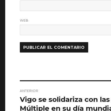
WEB
Navegación
ANTERIOR
de
Vigo se solidariza con la
Entrada
anterior:
entradas
Múltiple en su día mundi