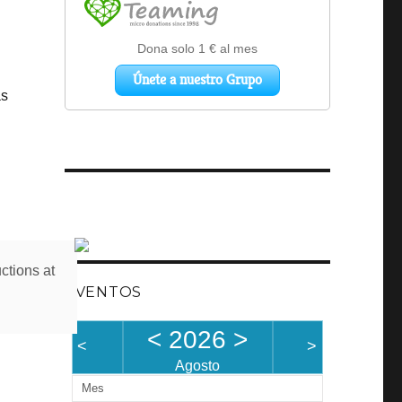
as
ctions at
EVENTOS
e
<
2026
>
<
>
Agosto
Mes