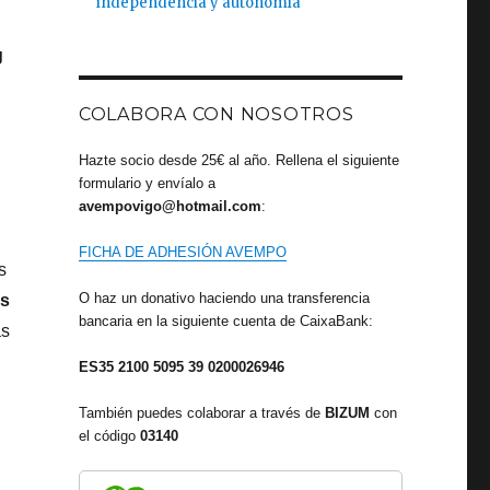
independencia y autonomía
g
COLABORA CON NOSOTROS
Hazte socio desde 25€ al año. Rellena el siguiente
formulario y envíalo a
avempovigo@hotmail.com
:
FICHA DE ADHESIÓN AVEMPO
s
O haz un donativo haciendo una transferencia
as
bancaria en la siguiente cuenta de CaixaBank:
as
ES35 2100 5095 39 0200026946
También puedes colaborar a través de
BIZUM
con
el código
03140