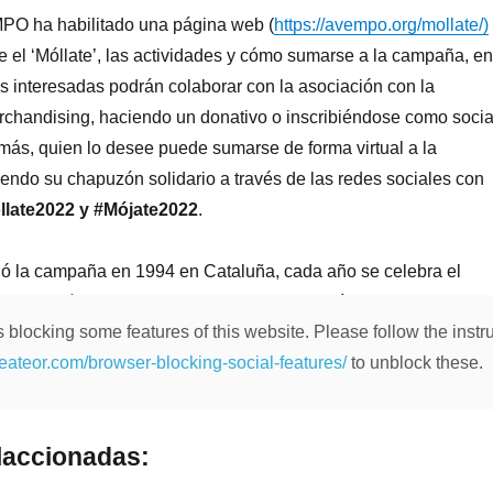
PO ha habilitado una página web (
https://avempo.org/mollate/)
e el ‘Móllate’, las actividades y cómo sumarse a la campaña, en
s interesadas podrán colaborar con la asociación con la
rchandising, haciendo un donativo o inscribiéndose como soci
más, quien lo desee puede sumarse de forma virtual a la
ndo su chapuzón solidario a través de las redes sociales con
llate2022 y #Mójate2022
.
ió la campaña en 1994 en Cataluña, cada año se celebra el
erosis Múltiple’
a lo largo de toda la geografía española. Este
 blocking some features of this website. Please follow the instru
 tendrá lugar en más de 900 playas y piscinas de todo el país, en
heateor.com/browser-blocking-social-features/
to unblock these.
que se mojen más de 100.000 personas y participen alrededor d
n esta acción solidaria para visibilizar la Esclerosis Múltiple.
laccionadas: