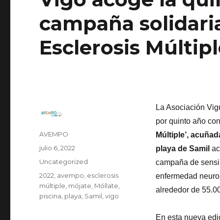
campaña solidaria
Esclerosis Múltipl
La Asociación Vig
por quinto año con
Autor
AVEMPO
Múltiple’, acuñad
Publicado
julio 6, 2022
playa de Samil
ac
el
Categorías
Uncategorized
campaña de sensibi
Etiquetas
2022
,
avempo
,
esclerosis
enfermedad neurol
múltiple
,
mójate
,
Móllate
,
alrededor de 55.0
piscina
,
playa
,
Samil
,
vigo
En esta nueva edic