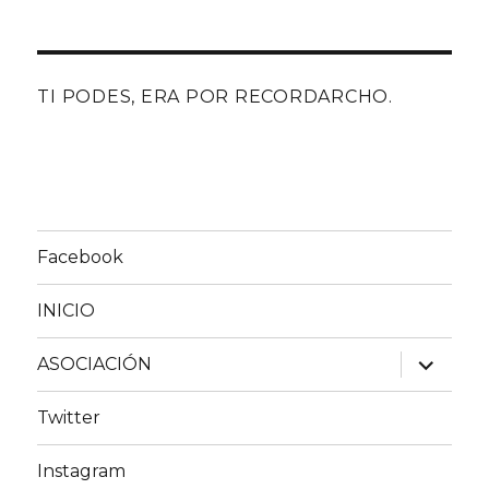
TI PODES, ERA POR RECORDARCHO.
Facebook
INICIO
expande
ASOCIACIÓN
el
menú
inferior
Twitter
Instagram