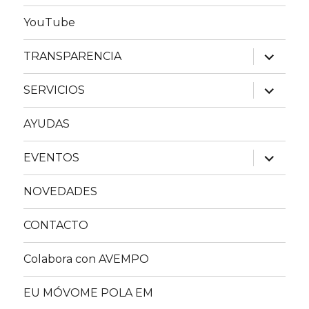
YouTube
expande
TRANSPARENCIA
el
menú
inferior
expande
SERVICIOS
el
menú
inferior
AYUDAS
expande
EVENTOS
el
menú
inferior
NOVEDADES
CONTACTO
Colabora con AVEMPO
EU MÓVOME POLA EM