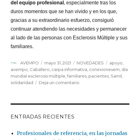
del equipo profesional
, especialmente tras los
duros momentos que se han vivido y en los que,
gracias a su extraordinario esfuerzo, consiguió
continuar atendiendo las necesidades y permanecer
al lado de las personas con Esclerosis Múltiple y sus
familiares.
Autor
Publicado
Categorías
Etiquetas
AVEMPO
mayo 31, 2021
NOVEDADES
apoyo
,
el
avempo
,
Caballero
,
carpa informativa
,
conexionesem
,
día
mundial esclerosis múltiple
,
familiares
,
pacientes
,
Samil
,
en
solidaridad
Deja un comentario
Vigo
se
vuelca
con
AVEMPO
ENTRADAS RECIENTES
en
el
Profesionales de referencia, en las jornadas
Día