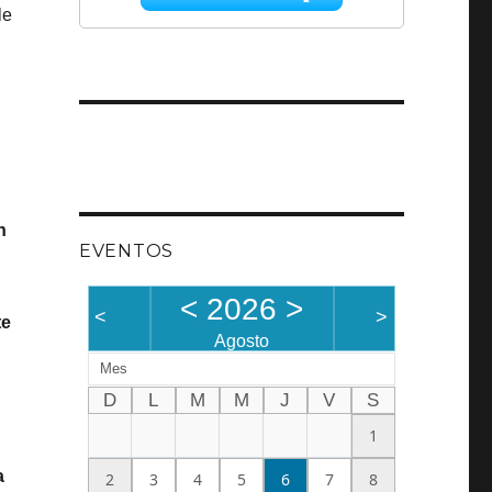
le
n
EVENTOS
<
2026
>
<
>
te
Agosto
Mes
D
L
M
M
J
V
S
1
a
2
3
4
5
6
7
8