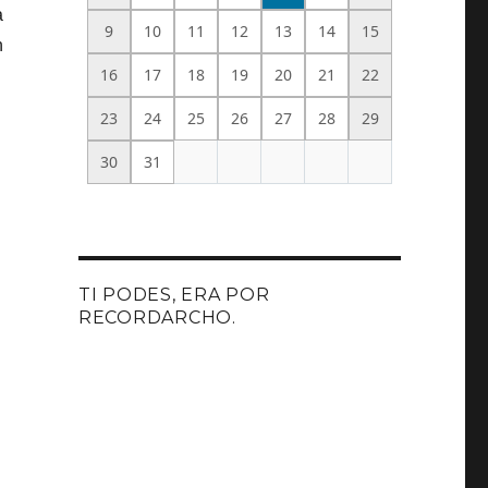
a
9
10
11
12
13
14
15
n
16
17
18
19
20
21
22
23
24
25
26
27
28
29
30
31
TI PODES, ERA POR
RECORDARCHO.