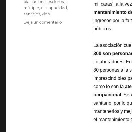
día nacional esclerosis
mil caras’, a la v
múltiple
,
discapacidad
,
mantenimiento de
servicios
,
vigo
ingresos por la fa
en
Deja un comentario
AVEMPO
públicos.
reclama
mayor
La asociación cue
apoyo
público
300 son personas
para
colaboradores. En
mantener
80 personas a la s
los
servicios
imprescindibles pa
que
como lo son la
ate
ofrece
ocupacional
. Ser
a
las
sanitario, por lo
personas
mantenerlos y mejo
con
el mantenimiento d
Esclerosis
Múltiple