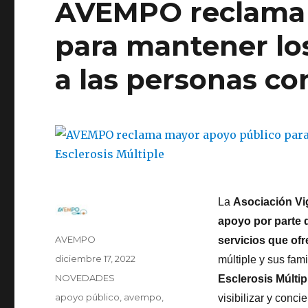
AVEMPO reclama 
para mantener los
a las personas co
La
Asociación Vi
apoyo por parte d
Autor
AVEMPO
servicios que ofr
Publicado
diciembre 17, 2022
múltiple y sus fam
el
Categorías
NOVEDADES
Esclerosis Múlti
Etiquetas
apoyo público
,
avempo
,
visibilizar y conc