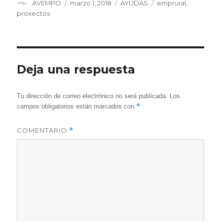
Autor
Publicado
Categorías
Etiquetas
AVEMPO
marzo 1, 2018
AYUDAS
emprural
,
o verán
2018
el
proxectos
Deja una respuesta
Tu dirección de correo electrónico no será publicada.
Los
*
campos obligatorios están marcados con
COMENTARIO
*