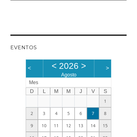
EVENTOS
<
2026
>
<
>
Agosto
Mes
D
L
M
M
J
V
S
1
2
3
4
5
6
7
8
9
10
11
12
13
14
15