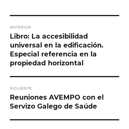
Navegación
ANTERIOR
de
Libro: La accesibilidad
Entrada
anterior:
universal en la edificación.
entradas
Especial referencia en la
propiedad horizontal
SIGUIENTE
Reuniones AVEMPO con el
Entrada
siguiente:
Servizo Galego de Saúde