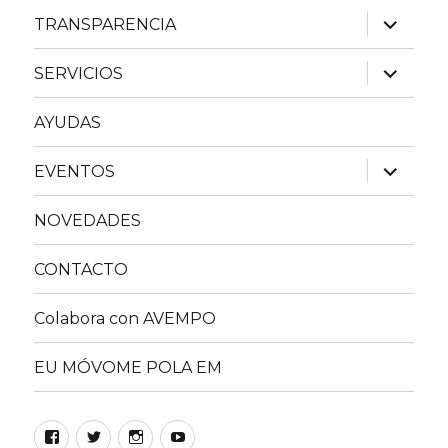
menú
inferior
expande
TRANSPARENCIA
el
menú
inferior
expande
SERVICIOS
el
menú
inferior
AYUDAS
expande
EVENTOS
el
menú
inferior
NOVEDADES
CONTACTO
Colabora con AVEMPO
EU MÓVOME POLA EM
Facebook
Twitter
Instagram
YouTube