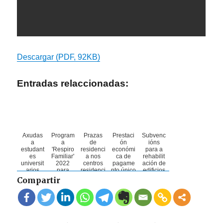
Descargar (PDF, 92KB)
Entradas relaccionadas:
Axudas
Program
Prazas
Prestaci
Subvenc
a
a
de
ón
ións
estudant
'Respiro
residenci
económi
para a
es
Familiar'
a nos
ca de
rehabilit
universit
2022
centros
pagame
ación de
arios
para
residenci
nto único
edificios
para
persona
ais
por fillos
e
Compartir
estadías
s
docentes
menores
vivendas
nalgún
dependi
da
de 3
Estado
entes o
Coruña,
anos
membro
con
Ourense
da UE,
discapac
e Vigo
durante
idad