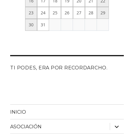
16
17
18
19
20
21
22
23
24
25
26
27
28
29
30
31
TI PODES, ERA POR RECORDARCHO.
INICIO
expande
ASOCIACIÓN
el