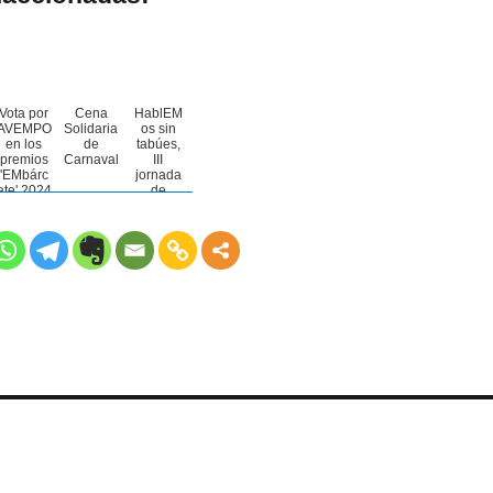
Vota por
Cena
HablEM
AVEMPO
Solidaria
os sin
en los
de
tabúes,
premios
Carnaval
III
'EMbárc
jornada
ate' 2024
de
de
sensibili
Sanofi
zación
sobre la
Esclerosi
s
Múltiple