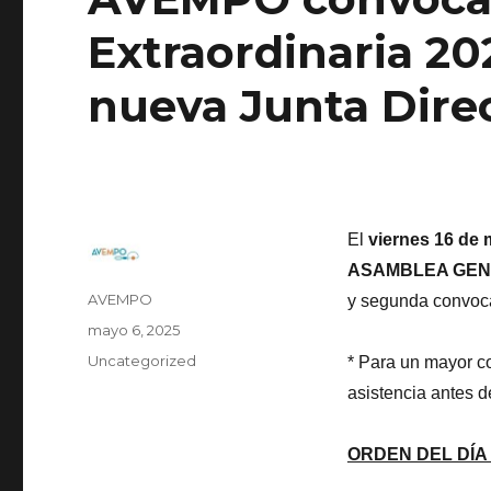
Extraordinaria 20
nueva Junta Dire
El
viernes 16 de
ASAMBLEA GEN
Autor
AVEMPO
y segunda convoca
Publicado
mayo 6, 2025
el
Categorías
Uncategorized
* Para un mayor co
asistencia antes d
ORDEN DEL DÍA