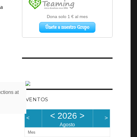
ía
ctions at
EVENTOS
<
2026
>
<
>
Agosto
Mes