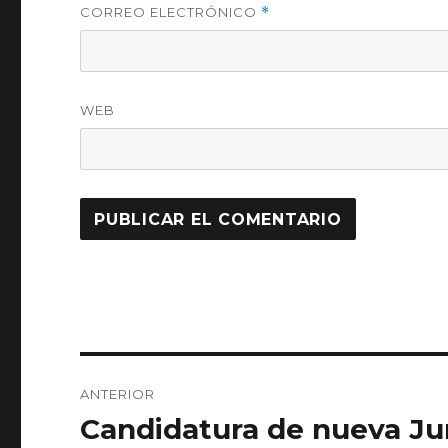
CORREO ELECTRÓNICO
*
WEB
Navegación
ANTERIOR
de
Candidatura de nueva Ju
Entrada