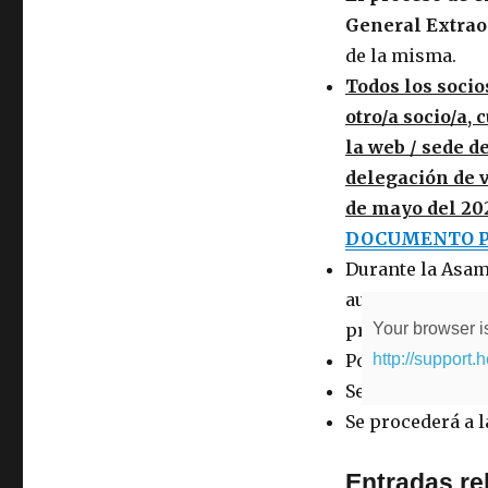
General Extrao
de la misma.
Todos los socio
otro/a socio/a,
la web / sede 
delegación de v
de mayo del 202
DOCUMENTO PA
Durante la Asam
autorizadas para
Your browser is
presentes en la 
http://support.
Posteriormente 
Se realizará el e
Se procederá a l
Entradas re