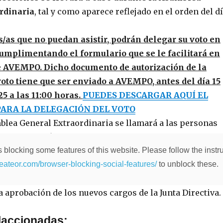
rdinaria
, tal y como aparece reflejado en el orden del d
s/as que no puedan asistir, podrán delegar su voto en
 cumplimentando el formulario que se le facilitará en
de AVEMPO. Dicho documento de autorización de la
oto tiene que ser enviado a AVEMPO, antes del día 15
5 a las 11:00 horas.
PUEDES DESCARGAR AQUÍ EL
RA LA DELEGACIÓN DEL VOTO
blea General Extraordinaria se llamará a las personas
 la delegación de voto (tienen que ser socios/as
 blocking some features of this website. Please follow the instru
asamblea), para que procedan a votar.
heateor.com/browser-blocking-social-features/
to unblock these.
votarán los socios/as presentes.
scrutinio de los votos.
a aprobación de los nuevos cargos de la Junta Directiva.
laccionadas: