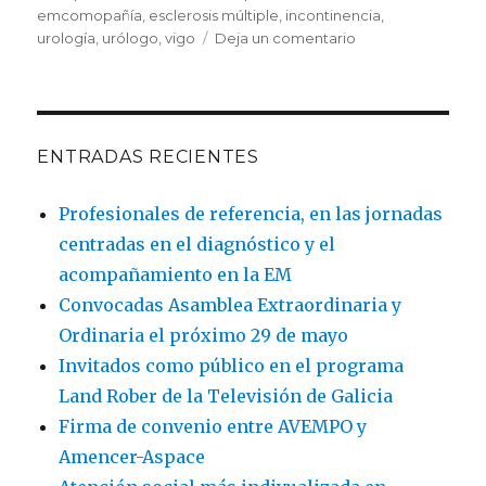
emcomopañía
,
esclerosis múltiple
,
incontinencia
,
en
urología
,
urólogo
,
vigo
Deja un comentario
Webinar
informativo
‘EM
Compañía
de
ENTRADAS RECIENTES
mi
urólogo’
Profesionales de referencia, en las jornadas
centradas en el diagnóstico y el
acompañamiento en la EM
Convocadas Asamblea Extraordinaria y
Ordinaria el próximo 29 de mayo
Invitados como público en el programa
Land Rober de la Televisión de Galicia
Firma de convenio entre AVEMPO y
Amencer-Aspace