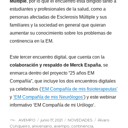
Múltiple
, por lo que el encuentro está dirigido tanto a
estudiantes y profesionales de la salud, como a
personas afectadas de Esclerosis Múltiple y sus
familiares y la sociedad en general que quieran
aumentar su conocimiento sobre los problemas de
continencia en la EM.
Este tercer encuentro digital, que cuenta con la
colaboración y respaldo de Merck España
, se
enmarca dentro del proyecto “25 años EM
Compañía”, que incluye los dos encuentros digitales
ya celebrados (
‘EM Compañía de mis fisioterapeutas’
y
‘EM Compañía de mis Neurólogos’
) y este webinar
informativo ‘EM Compañía de mi Urólogo‘.
Autor
Publicado
Categorías
Etiquetas
AVEMPO
junio 17, 2021
NOVEDADES
Álvaro
el
CUnqueiro
,
aniversario
,
avempo
,
continencia
,