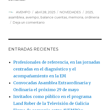
Autor
Publicado
Categorías
Etiquetas
AVEMPO
abril 28, 2025
NOVEDADES
2025
,
el
asamblea
,
avempo
,
balance cuentas
,
memoria
,
ordineria
en
Deja un comentario
La
Asamblea
de
AVEMPO
aprueba
ENTRADAS RECIENTES
las
cuentas
Profesionales de referencia, en las jornadas
y
centradas en el diagnóstico y el
memorias
de
acompañamiento en la EM
2024
Convocadas Asamblea Extraordinaria y
Ordinaria el próximo 29 de mayo
Invitados como público en el programa
Land Rober de la Televisión de Galicia