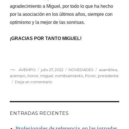
agradecimiento a Miguel, por todo lo que ha hecho
por la asociación en los últimos años, siempre con
optimismo y la mejor de las sonrisas.
¡GRACIAS POR TANTO MIGUEL!
Autor
Publicado
Categorías
Etiquetas
AVEMPO
julio 27, 2022
NOVEDADES
asamblea
,
el
avempo
,
honor
,
miguel
,
nombramiento
,
Picnic
,
presidente
en
Deja un comentario
AVEMPO
nombra
a
Miguel
Ángel
ENTRADAS RECIENTES
Sánchez
Presidente
Profesionales de referencia, en las jornadas