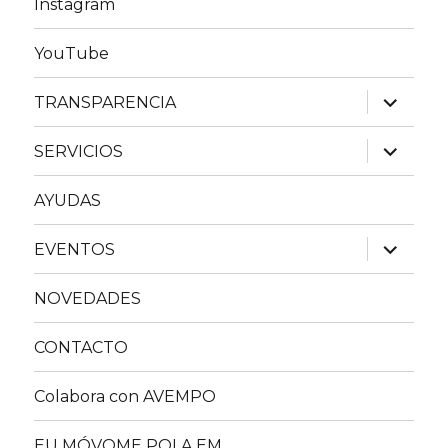
Instagram
YouTube
expande
TRANSPARENCIA
el
menú
inferior
expande
SERVICIOS
el
menú
inferior
AYUDAS
expande
EVENTOS
el
menú
inferior
NOVEDADES
CONTACTO
Colabora con AVEMPO
EU MÓVOME POLA EM