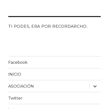
TI PODES, ERA POR RECORDARCHO.
Facebook
INICIO
expande
ASOCIACIÓN
el
menú
inferior
Twitter