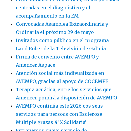
de
centradas en el diagnóstico y el
Honor
de
acompañamiento en la EM
la
Convocadas Asamblea Extraordinaria y
asociación
Ordinaria el próximo 29 de mayo
Invitados como público en el programa
Land Rober de la Televisión de Galicia
Firma de convenio entre AVEMPO y
Amencer-Aspace
Atención social más indivualizada en
AVEMPO, gracias al apoyo de COCEMFE
Terapia acuática, entre los servicios que
Amencer pondrá a disposición de AVEMPO
AVEMPO continúa este 2026 cos seus
servizos para persoas con Esclerose
Múltiple grazas á ‘X Solidaria’
Estrenamos nuevo servicio de