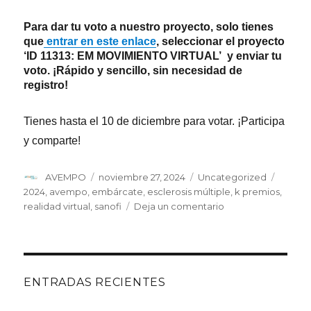
Para dar tu voto a nuestro proyecto, solo tienes
que
entrar en este enlace
, seleccionar el proyecto
‘ID 11313: EM MOVIMIENTO VIRTUAL’
y enviar tu
voto. ¡Rápido y sencillo, sin necesidad de
registro!
Tienes hasta el 10 de diciembre para votar. ¡Participa
y comparte!
Autor
Publicado
Categorías
Etique
AVEMPO
noviembre 27, 2024
Uncategorized
el
2024
,
avempo
,
embárcate
,
esclerosis múltiple
,
k premios
,
en
realidad virtual
,
sanofi
Deja un comentario
Vota
por
AVEMPO
en
los
ENTRADAS RECIENTES
premios
‘EMbárcate’