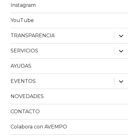
Instagram
YouTube
expande
TRANSPARENCIA
el
menú
inferior
expande
SERVICIOS
el
menú
inferior
AYUDAS
expande
EVENTOS
el
menú
inferior
NOVEDADES
CONTACTO
Colabora con AVEMPO