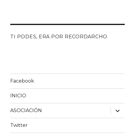
TI PODES, ERA POR RECORDARCHO.
Facebook
INICIO
expande
ASOCIACIÓN
el
menú
inferior
Twitter