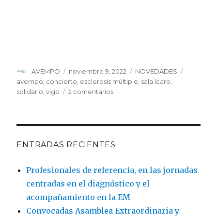
Autor
Publicado
Categorías
Etiquetas
AVEMPO
noviembre 9, 2022
NOVEDADES
el
avempo
,
concierto
,
esclerosis múltiple
,
sala ícaro
,
en
solidario
,
vigo
2 comentarios
Concierto
solidario
por
la
Esclerosis
ENTRADAS RECIENTES
Múltiple
en
Profesionales de referencia, en las jornadas
beneficio
centradas en el diagnóstico y el
de
AVEMPO
acompañamiento en la EM
Convocadas Asamblea Extraordinaria y