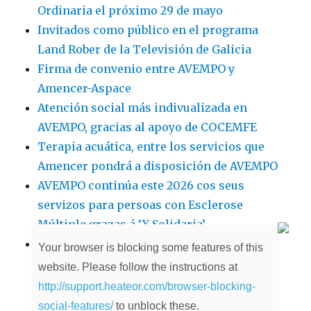
Ordinaria el próximo 29 de mayo
Invitados como público en el programa
Land Rober de la Televisión de Galicia
Firma de convenio entre AVEMPO y
Amencer-Aspace
Atención social más indivualizada en
AVEMPO, gracias al apoyo de COCEMFE
Terapia acuática, entre los servicios que
Amencer pondrá a disposición de AVEMPO
AVEMPO continúa este 2026 cos seus
servizos para persoas con Esclerose
Múltiple grazas á ‘X Solidaria’
Estrenamos nuevo servicio de
Your browser is blocking some features of this
Neuropsicología que busca ganar en
website. Please follow the instructions at
independencia y autonomía
http://support.heateor.com/browser-blocking-
social-features/
to unblock these.