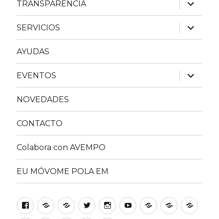
expande
TRANSPARENCIA
el
menú
inferior
expande
SERVICIOS
el
menú
inferior
AYUDAS
expande
EVENTOS
el
menú
inferior
NOVEDADES
CONTACTO
Colabora con AVEMPO
EU MÓVOME POLA EM
Facebook
INICIO
ASOCIACIÓN
Twitter
Instagram
YouTube
TRANSPARENCI
SERVICIOS
AYUD