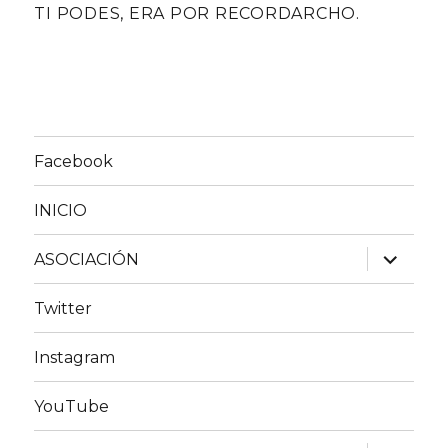
TI PODES, ERA POR RECORDARCHO.
Facebook
INICIO
expande
ASOCIACIÓN
el
menú
inferior
Twitter
Instagram
YouTube