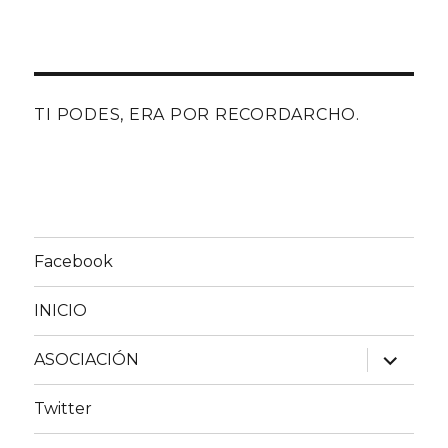
TI PODES, ERA POR RECORDARCHO.
Facebook
INICIO
expande
ASOCIACIÓN
el
menú
inferior
Twitter