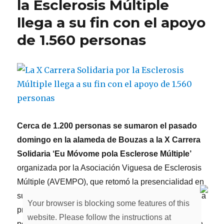
la Esclerosis Múltiple
el
llega a su fin con el apoyo
pelotón
de
de 1.560 personas
la
XII
Carrera
Solidaria
por
la
Esclerosis
Múltiple
Cerca de 1.200 personas se sumaron el pasado
domingo en la alameda de Bouzas a la X Carrera
Solidaria ‘Eu Móvome pola Esclerose Múltiple’
organizada por la Asociación Viguesa de Esclerosis
Múltiple (AVEMPO), que retomó la presencialidad en
su décimo aniversario tras dos años de pandemia. La
Your browser is blocking some features of this
prueba contó en su modalidad presencial con 1.164
website. Please follow the instructions at
personas inscritas, de las cuales 613 participaron en