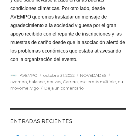
condiciones climáticas. Por otro lado, desde
AVEMPO queremos trasladar un mensaje de
agradecimiento a la sociedad viguesa por el gran
apoyo recibido con el repunte de inscripciones y las
muestras de cariño desde que la asociación alertó de
los problemas económicos que estaba atravesando
con la organización del evento.
Autor
Publicado
Categorías
Etiquetas
AVEMPO
octubre 31, 2022
NOVEDADES
el
avempo
,
balance
,
bouzas
,
Carrera
,
esclerosis múltiple
,
eu
en
movome
,
vigo
Deja un comentario
La
X
Carrera
Solidaria
por
ENTRADAS RECIENTES
la
Esclerosis