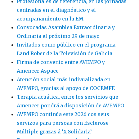
Profesionales de referencia, en las jornadas
Múltiple
centradas en el diagnóstico y el
llega
a
acompañamiento en la EM
su
Convocadas Asamblea Extraordinaria y
fin
Ordinaria el próximo 29 de mayo
con
el
Invitados como público en el programa
apoyo
Land Rober de la Televisión de Galicia
de
Firma de convenio entre AVEMPO y
1.560
personas
Amencer-Aspace
Atención social más indivualizada en
AVEMPO, gracias al apoyo de COCEMFE
Terapia acuática, entre los servicios que
Amencer pondrá a disposición de AVEMPO
AVEMPO continúa este 2026 cos seus
servizos para persoas con Esclerose
Múltiple grazas á ‘X Solidaria’