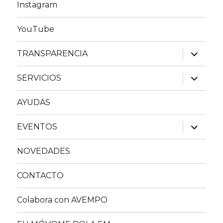
Instagram
YouTube
expande
TRANSPARENCIA
el
menú
inferior
expande
SERVICIOS
el
menú
inferior
AYUDAS
expande
EVENTOS
el
menú
inferior
NOVEDADES
CONTACTO
Colabora con AVEMPO