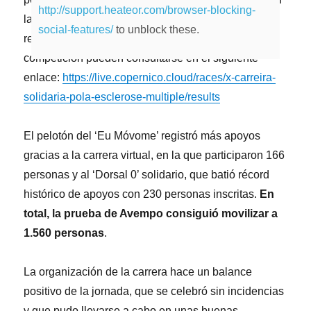
http://support.heateor.com/browser-blocking-
las carreras de 5K y 10K y otras 551 lo hicieron
social-features/
to unblock these.
realizando la ‘andaina’. Los resultados de la
competición pueden consultarse en el siguiente
enlace:
https://live.copernico.cloud/races/x-carreira-
solidaria-pola-esclerose-multiple/results
El pelotón del ‘Eu Móvome’ registró más apoyos
gracias a la carrera virtual, en la que participaron 166
personas y al ‘Dorsal 0’ solidario, que batió récord
histórico de apoyos con 230 personas inscritas.
En
total, la prueba de Avempo consiguió movilizar a
1.560 personas
.
La organización de la carrera hace un balance
positivo de la jornada, que se celebró sin incidencias
y que pudo llevarse a cabo en unas buenas