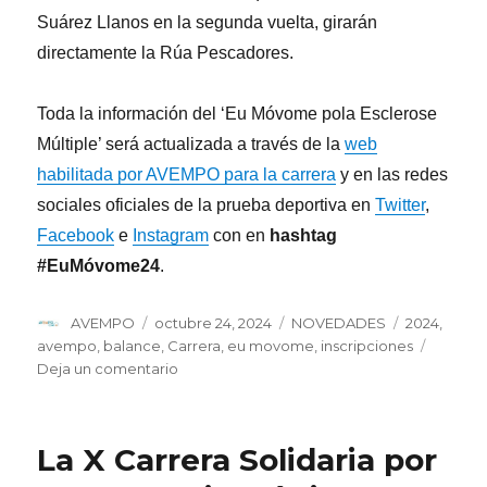
Suárez Llanos en la segunda vuelta, girarán
directamente la Rúa Pescadores.
Toda la información del ‘Eu Móvome pola Esclerose
Múltiple’ será actualizada a través de la
web
habilitada por AVEMPO para la carrera
y en las redes
sociales oficiales de la prueba deportiva en
Twitter
,
Facebook
e
Instagram
con en
hashtag
#EuMóvome24
.
Autor
Publicado
Categorías
Etiquetas
AVEMPO
octubre 24, 2024
NOVEDADES
2024
,
el
avempo
,
balance
,
Carrera
,
eu movome
,
inscripciones
en
Deja un comentario
Más
de
1.500
La X Carrera Solidaria por
personas
formarán