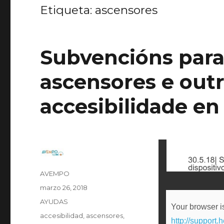
Etiqueta:
ascensores
Subvencións para 
ascensores e outr
accesibilidade en
Autor
AVEMPO
Publicado
marzo 26, 2018
el
Categorías
AYUDAS
Your browser is
Etiquetas
accesibilidad
,
ascensores
,
http://support.