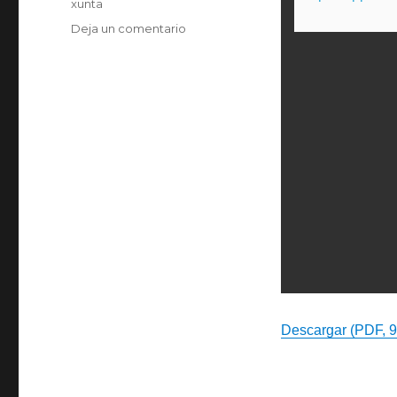
xunta
en
Deja un comentario
Subvencións
para
instalación
de
ascensores
e
outros
dispositivos
de
accesibilidade
en
vivendas
Descargar (PDF, 