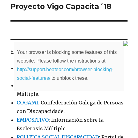
Proyecto Vigo Capacita´18
Entrada
siguiente:
ENLACES DE INTERÉS
Your browser is blocking some features of this
website. Please follow the instructions at
AEDEM
: Asociación Española de Escleroris
http://support.heateor.com/browser-blocking-
Múltiple.
social-features/
to unblock these.
FEGADEM
: Federación Galega de Esclerose
Múltiple.
COGAMI
: Confederación Galega de Persoas
con Discapacidade.
EMPOSITIVO
: Información sobre la
Esclerosis Múltiple.
POLITICA SOCIAL DISCAPACIDAD
: Portal de