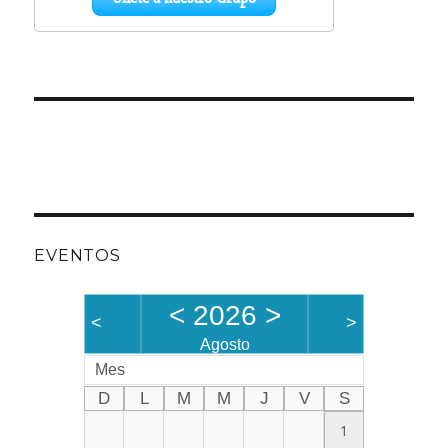
EVENTOS
<
2026
>
<
>
Agosto
Mes
D
L
M
M
J
V
S
1