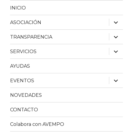
INICIO
expande
ASOCIACIÓN
el
menú
inferior
expande
TRANSPARENCIA
el
menú
inferior
expande
SERVICIOS
el
menú
inferior
AYUDAS
expande
EVENTOS
el
menú
inferior
NOVEDADES
CONTACTO
Colabora con AVEMPO