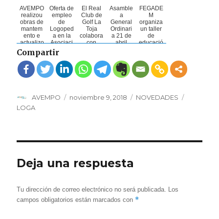
AVEMPO
Oferta de
El Real
Asamble
FEGADE
realizou
empleo
Club de
a
M
obras de
de
Golf La
General
organiza
mantem
Logoped
Toja
Ordinari
un taller
ento e
a en la
colabora
a 21 de
de
actualizo
Asociaci
con
abril
educació
u o seu
ón
AVEMPO
n
Compartir
material
Viguesa
en su
afectivo-
de
de
torneo
sexual
fisioterap
Esclerosi
benéfico
para
ia en
s
de
persona
2024
Múltiple
croquet
s con
grazas
Esclerosi
Autor
Publicado
Categorías
Etiquetas
AVEMPO
noviembre 9, 2018
NOVEDADES
aos f...
s
Múltiple
el
LOGA
en Vig...
Deja una respuesta
Tu dirección de correo electrónico no será publicada.
Los
*
campos obligatorios están marcados con