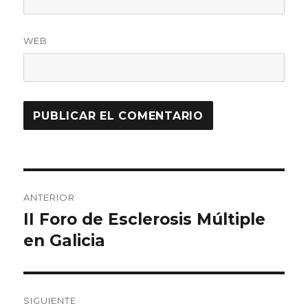
WEB
Navegación
ANTERIOR
de
II Foro de Esclerosis Múltiple
Entrada
anterior:
en Galicia
entradas
SIGUIENTE