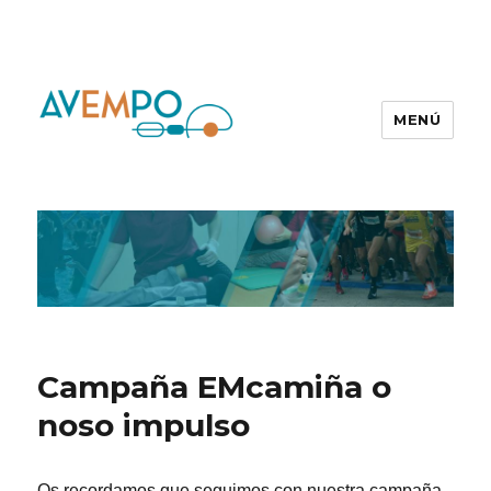
MENÚ
Campaña EMcamiña o
noso impulso
Os recordamos que seguimos con nuestra campaña