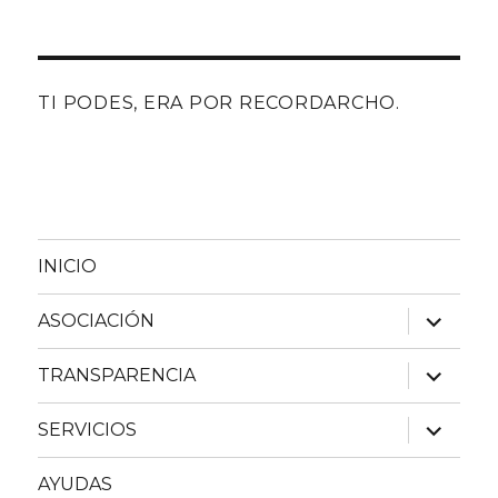
TI PODES, ERA POR RECORDARCHO.
INICIO
expande
ASOCIACIÓN
el
menú
inferior
expande
TRANSPARENCIA
el
menú
inferior
expande
SERVICIOS
el
menú
inferior
AYUDAS