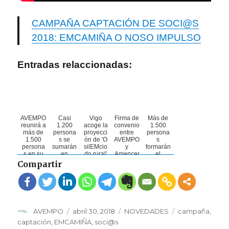
CAMPAÑA CAPTACIÓN DE SOCI@S
2018: EMCAMIÑA O NOSO IMPULSO
Entradas relaccionadas:
AVEMPO
Casi
Vigo
Firma de
Más de
reunirá a
1.200
acoge la
convenio
1.500
más de
persona
proyecci
entre
persona
1.500
s se
ón de 'O
AVEMPO
s
persona
sumarán
silEMcio
y
formarán
s en su
en
do rural'
Amencer
el
pelotón
Bouzas
el
-Aspace
pelotón
Compartir
de la XIII
a la X
próximo
de la XII
Carrera
Carrera
27 de
Carrera
Solidaria
Solidaria
mayo
Solidaria
por la
por la
por la
Esclerosi
Esclerosi
Esclerosi
s ...
s
s
Autor
Publicado
Categorías
Etiquetas
AVEMPO
abril 30, 2018
NOVEDADES
campaña
,
Múltiple
Múltiple
el
captación
,
EMCAMIÑA
,
soci@s