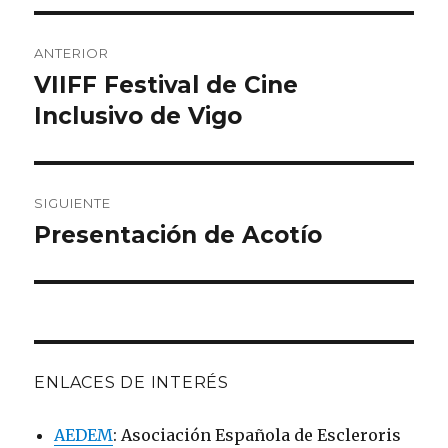
Navegación
ANTERIOR
de
VIIFF Festival de Cine
Entrada
anterior:
Inclusivo de Vigo
entradas
SIGUIENTE
Presentación de Acotío
Entrada
siguiente:
ENLACES DE INTERÉS
AEDEM
: Asociación Española de Escleroris