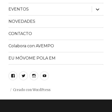
expande
EVENTOS
el
menú
inferior
NOVEDADES
CONTACTO
Colabora con AVEMPO
EU MÓVOME POLA EM
Facebook
Twitter
Instagram
YouTube
Creado con WordPress