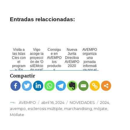
Entradas relaccionadas:
Visita a
Vigo
Consigu
Nueva
AVEMPO
las Islas
acoge la
e en
Junta
organiza
Cíes con
proyecci
AVEMPO
Directiva
una
el
ón de 'O
los
AVEMPO
jornada
program
silEMcio
producto
2020
informati
a ‘En
do rural'
s
va por el
Ruta
el
solidario
Día
Compartir
Coa
próximo
s del
Mundial
Depo’
27 de
'Móllate'
de la
2023
mayo
2023 por
Esclerosi
la
s
Esclerosi
Múltiple
s
Autor
Publicado
Categorías
Etiquetas
AVEMPO
abril 16, 2024
NOVEDADES
2024
,
Múltiple
el
avempo
,
esclerosis múltiple
,
marchandising
,
mójate
,
Móllate